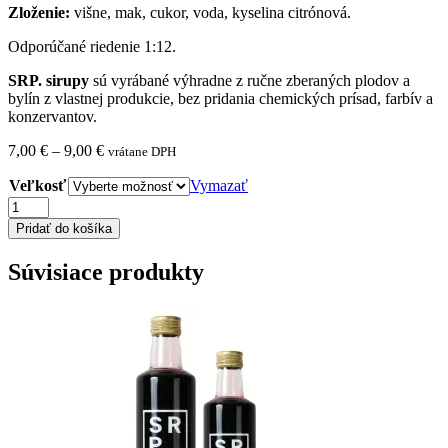
Zloženie:
višne, mak, cukor, voda, kyselina citrónová.
Odporúčané riedenie 1:12.
SRP. sirupy
sú vyrábané výhradne z ručne zberaných plodov a
bylín z vlastnej produkcie, bez pridania chemických prísad, farbív a
konzervantov.
Price
7,00
€
–
9,00
€
vrátane DPH
range:
Veľkosť
7,00 €
Vymazať
through
množstvo
9,00 €
ŠTRÚDLA
Pridať do košíka
-
VIŠŇOVO-
Súvisiace produkty
MAKOVÝ
SIRUP