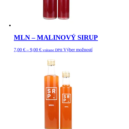
MLN – MALINOVÝ SIRUP
Price
Tento
7,00
€
–
9,00
€
Výber možností
vrátane DPH
range:
produkt
7,00 €
má
through
viacero
9,00 €
variantov.
Možnosti
si
môžete
vybrať
na
stránke
produktu.