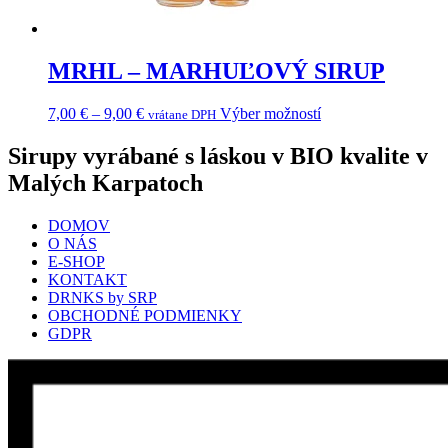
MRHL – MARHUĽOVÝ SIRUP
Price
Tento
7,00
€
–
9,00
€
Výber možností
vrátane DPH
range:
produkt
7,00 €
má
Sirupy vyrábané s láskou v BIO kvalite v
through
viacero
Malých Karpatoch
9,00 €
variantov.
Možnosti
si
DOMOV
môžete
O NÁS
vybrať
E-SHOP
na
KONTAKT
stránke
DRNKS by SRP
produktu.
OBCHODNÉ PODMIENKY
GDPR