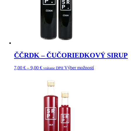
na
stránke
produktu.
ČČRDK – ČUČORIEDKOVÝ SIRUP
Price
Tento
7,00
€
–
9,00
€
Výber možností
vrátane DPH
range:
produkt
7,00 €
má
through
viacero
9,00 €
variantov.
Možnosti
si
môžete
vybrať
na
stránke
produktu.