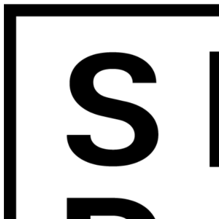
Preskočiť
na
obsah