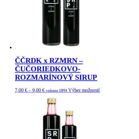
ČČRDK x RZMRN –
ČUČORIEDKOVO-
ROZMARÍNOVÝ SIRUP
Price
Tento
7,00
€
–
9,00
€
Výber možností
vrátane DPH
range:
produkt
7,00 €
má
through
viacero
9,00 €
variantov.
Možnosti
si
môžete
vybrať