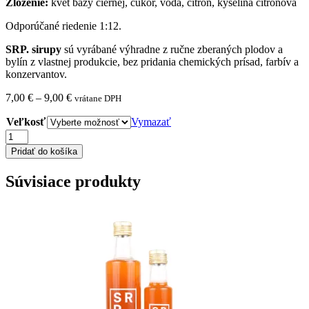
Zloženie:
kvet bazy čiernej, cukor, voda, citrón, kyselina citrónová
Odporúčané riedenie 1:12.
SRP. sirupy
sú vyrábané výhradne z ručne zberaných plodov a
bylín z vlastnej produkcie, bez pridania chemických prísad, farbív a
konzervantov.
Price
7,00
€
–
9,00
€
vrátane DPH
range:
Veľkosť
7,00 €
Vymazať
through
množstvo
9,00 €
BZZ
Pridať do košíka
-
BAZOVÝ
Súvisiace produkty
SIRUP