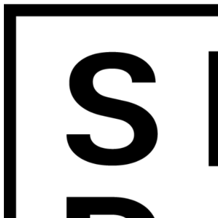
Preskočiť
na
obsah