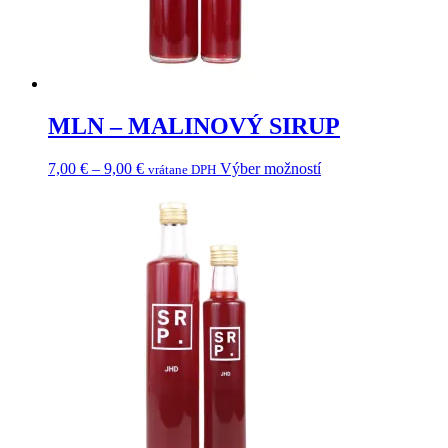
MLN – MALINOVÝ SIRUP
Price
Tento
7,00
€
–
9,00
€
Výber možností
vrátane DPH
range:
produkt
7,00 €
má
through
viacero
9,00 €
variantov.
Možnosti
si
môžete
vybrať
na
stránke
produktu.