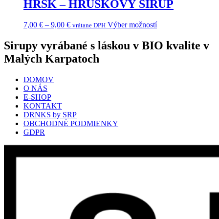
HRŠK – HRUŠKOVÝ SIRUP
Price
Tento
7,00
€
–
9,00
€
Výber možností
vrátane DPH
range:
produkt
7,00 €
má
Sirupy vyrábané s láskou v BIO kvalite v
through
viacero
Malých Karpatoch
9,00 €
variantov.
Možnosti
si
DOMOV
môžete
O NÁS
vybrať
E-SHOP
na
KONTAKT
stránke
DRNKS by SRP
produktu.
OBCHODNÉ PODMIENKY
GDPR