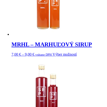
MRHL – MARHUĽOVÝ SIRUP
Price
Tento
7,00
€
–
9,00
€
Výber možností
vrátane DPH
range:
produkt
7,00 €
má
through
viacero
9,00 €
variantov.
Možnosti
si
môžete
vybrať
na
stránke
produktu.