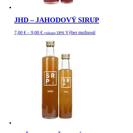
JHD – JAHODOVÝ SIRUP
Price
Tento
7,00
€
–
9,00
€
Výber možností
vrátane DPH
range:
produkt
7,00 €
má
through
viacero
9,00 €
variantov.
Možnosti
si
môžete
vybrať
na
stránke
produktu.